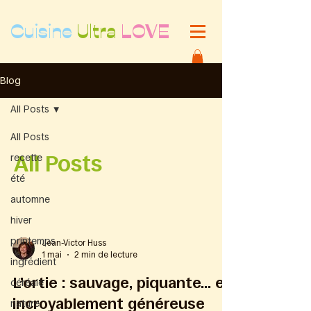
Cuisine
Ultra
LOVE
Blog
All Posts
All Posts
All Posts
recette
été
automne
hiver
printemps
Jean-Victor Huss
1 mai
2 min de lecture
ingrédient
L’ortie : sauvage, piquante… et
céréale
incroyablement généreuse
nature