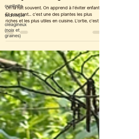
cueillette
On la fuit souvent. On apprend à l’éviter enfant.
Et pourtant… c’est une des plantes les plus
technique
riches et les plus utiles en cuisine. L’ortie, c’est la
oléagineux
vitalité à l’état brut. 🌿 Comment la reconnaître
(noix et
(sans se tromper) Le test le plus fiable est aussi
graines)
le plus simple :ça pique. Une légère brûlure au
contact, très brève - quelques secondes à
quelques minutes. Rien de dangereux, juste…
vivant. Feuilles dentelées, vert profond, souvent
en touffes, au bord des chemins ou dans les z