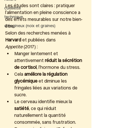
Les études sont claires : pratiquer 
cueillette
l’alimentation en pleine conscience a 
technique
des effets mesurables sur notre bien-
oléagineux (noix et graines)
être.
Selon des recherches menées à 
Harvard
 et publiées dans 
Appetite
 (2017) :
Manger lentement et 
attentivement 
réduit la sécrétion 
de cortisol
, l’hormone du stress.
Cela 
améliore la régulation 
glycémique
 et diminue les 
fringales liées aux variations de 
sucre.
Le cerveau identifie mieux la 
satiété
, ce qui réduit 
naturellement la quantité 
consommée, sans frustration.