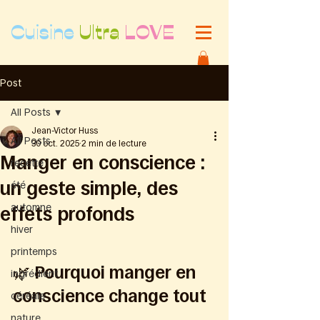
Cuisine
Ultra
LOVE
Post
All Posts
Jean-Victor Huss
All Posts
30 oct. 2025
2 min de lecture
Manger en conscience :
recette
un geste simple, des
été
automne
effets profonds
hiver
printemps
🌿 Pourquoi manger en 
ingrédient
conscience change tout
céréale
nature