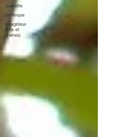
cueillette
technique
oléagineux
(noix et
graines)