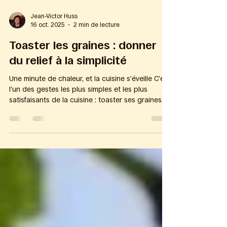
Jean-Victor Huss
16 oct. 2025
2 min de lecture
Toaster les graines : donner
du relief à la simplicité
Une minute de chaleur, et la cuisine s’éveille C’est
l’un des gestes les plus simples et les plus
satisfaisants de la cuisine : toaster ses graines,
ses noix ou ses fruits secs . En quelques minutes,
la texture devient croquante, le goût s’ouvre, les
parfums se déploient. Ce n’est pas qu’une
question de plaisir : c’est aussi une manière de
mieux conserver et de mieux digérer . Vous
pouvez essayer ce geste dès aujourd’hui. Et si
vous voulez aller plus loin, découvrir d’autre