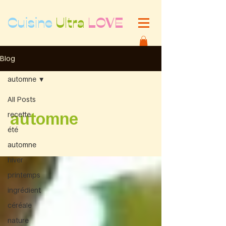
Cuisine
Ultra
LOVE
Blog
automne
All Posts
automne
recette
été
automne
hiver
printemps
ingrédient
céréale
nature