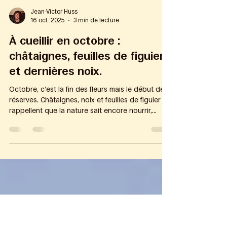
Jean-Victor Huss
16 oct. 2025
3 min de lecture
À cueillir en octobre :
châtaignes, feuilles de figuier
et dernières noix.
Octobre, c’est la fin des fleurs mais le début des
réserves. Châtaignes, noix et feuilles de figuier
rappellent que la nature sait encore nourrir,
réchauffer et parfumer avant l’hiver. Ces saveurs
d’automne, je les fais vivre en cuisine, autour
d’une grande table partagée. Les châtaignes :
l’énergie lente de l’automne Quand et où les
ramasser Les châtaignes arrivent à pleine
maturité entre le 10 et le 30 octobre . Elles