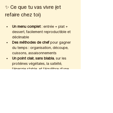
✨ Ce que tu vas vivre (et 
refaire chez toi)
Un menu complet
 : entrée + plat + 
dessert, facilement reproductible et 
déclinable
Des méthodes de chef
 pour gagner 
du temps : organisation, découpe, 
cuissons, assaisonnements
Un point clair, sans blabla
, sur les 
protéines végétales, la satiété, 
l’énergie stable, et l’équilibre d’une 
assiette végétale
Une dégustation conviviale à table
 : 
on mange ensemble, on échange, on 
repart inspiré(e)
Afficher Plus