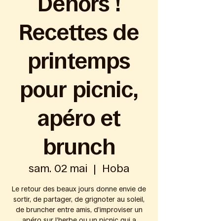
Dehors !
Recettes de
printemps
pour picnic,
apéro et
brunch
sam. 02 mai
  |  
Hoba
Le retour des beaux jours donne envie de
sortir, de partager, de grignoter au soleil,
de bruncher entre amis, d’improviser un
apéro sur l’herbe ou un picnic qui a