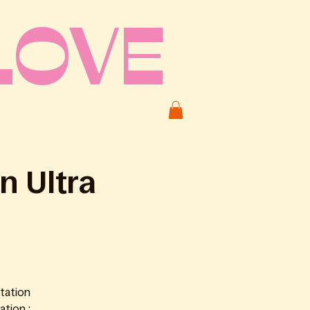
LOVE
n Ultra
tation
ation :