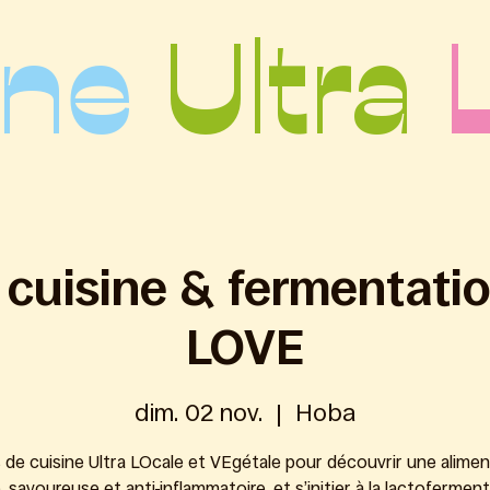
ine
Ultra
r cuisine & fermentatio
LOVE
dim. 02 nov.
  |  
Hoba
 de cuisine Ultra LOcale et VEgétale pour découvrir une alimen
, savoureuse et anti-inflammatoire, et s’initier à la lactoferment