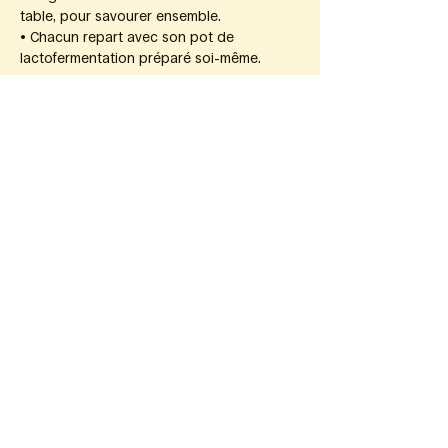
table, pour savourer ensemble.
• Chacun repart avec son pot de 
lactofermentation préparé soi-même.
Afficher Plus
Suis-moi sur
Instagram
Tik tok
On reste en contact ?
Adresse email
*